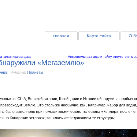
главная
Карта сайта
О б
 галактика-загадка
Астрономы разгадали тайну отсутствия мор
бнаружили «Мегаземлю»
weiss
|
Рубрики:
Планеты
ченых из США, Великобритании, Швейцарии и Италии обнаружила необычно
з превосходит Землю. Это столь же необычно, как , например, набор для водк
еты было выполнено при помощи космического телескопа «Кеплер», после че
я на Канарских островах, занялась исследованием ее структуры.