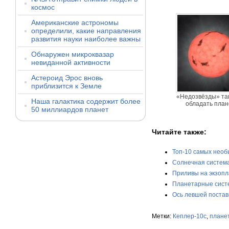
космос
Американские астрономы
определили, какие направления
развития науки наиболее важны
Обнаружен микроквазар
невиданной активности
Астероид Эрос вновь
приблизится к Земле
«Недозвёзды» так
Наша галактика содержит более
обладать пла
50 миллиардов планет
Читайте также:
Топ-10 самых необ
Солнечная система
Приливы на экзопл
Планетарные сист
Ось левшей постав
Метки:
Кеплер-10с
,
плане