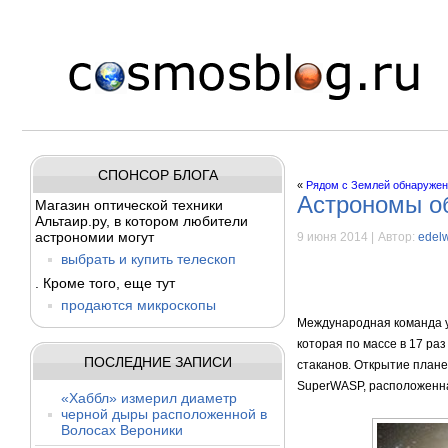
СПОНСОР БЛОГА
«
Рядом с Землей обнаружена
Астрономы о
Магазин оптической техники
Альтаир.ру, в котором любители
астрономии могут
9 июня 2014 |
Автор:
edel
выбрать и купить телескоп
. Кроме того, еще тут
продаются микроскопы
Международная команда у
которая по массе в 17 ра
ПОСЛЕДНИЕ ЗАПИСИ
стаканов. Открытие план
SuperWASP, расположенна
«Хаббл» измерил диаметр
черной дыры расположенной в
Волосах Вероники