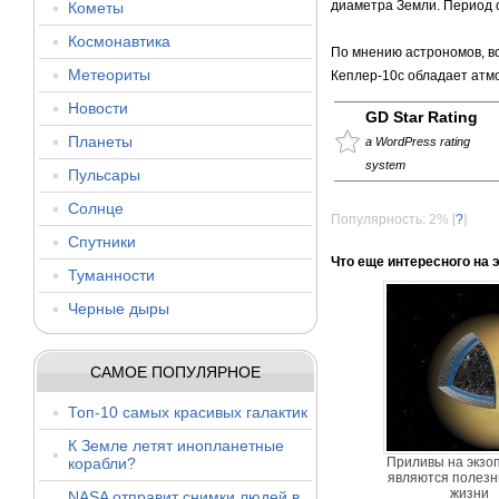
диаметра Земли. Период о
Кометы
Космонавтика
По мнению астрономов, в
Метеориты
Кеплер-10с обладает атм
Новости
GD Star Rating
Планеты
a WordPress rating
system
Пульсары
Солнце
Популярность: 2%
[
?
]
Спутники
Что еще интересного на 
Туманности
Черные дыры
САМОЕ ПОПУЛЯРНОЕ
Топ-10 самых красивых галактик
К Земле летят инопланетные
корабли?
Приливы на экзо
являются полез
жизни
NASA отправит снимки людей в