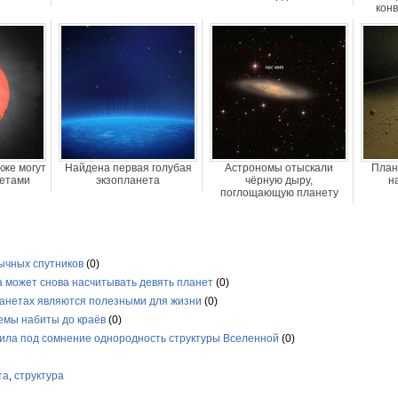
кон
же могут
Найдена первая голубая
Астрономы отыскали
План
нетами
экзопланета
чёрную дыру,
н
поглощающую планету
ычных спутников
(0)
 может снова насчитывать девять планет
(0)
анетах являются полезными для жизни
(0)
емы набиты до краёв
(0)
ила под сомнение однородность структуры Вселенной
(0)
та
,
структура