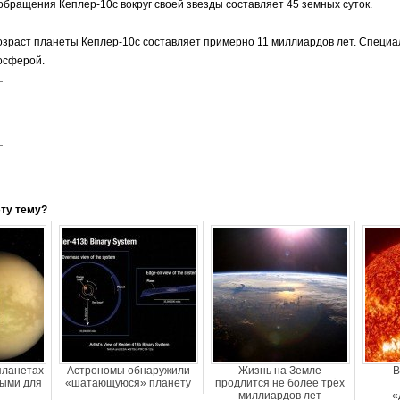
бращения Кеплер-10с вокруг своей звезды составляет 45 земных суток.
озраст планеты Кеплер-10с составляет примерно 11 миллиардов лет. Специа
осферой.
эту тему?
планетах
Астрономы обнаружили
Жизнь на Земле
В
ными для
«шатающуюся» планету
продлится не более трёх
миллиардов лет
«