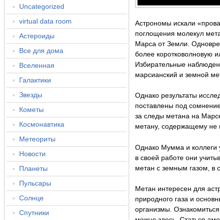
Uncategorized
virtual data room
Астрономы искали «прова
поглощения молекул мет
Астероиды
Марса от Земли. Одновре
Все для дома
более коротковолновую и
Избирательные наблюдени
Вселенная
марсианский и земной ме
Галактики
Звезды
Однако результаты иссл
поставлены под сомнение
Кометы
за следы метана на Марс
Космонавтика
метану, содержащему не и
Метеориты
Однако Мумма и коллеги у
Новости
в своей работе они учит
Планеты
метан с земным газом, в с
Пульсары
Метан интересен для астр
Солнце
природного газа и основ
организмы. Ознакомиться
Спутники
можно здесь. Статься ам