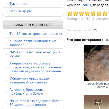
Туманности
журнале
Icarus
, передает
Черные дыры
Rating: 10.0/
10
(1 vote cas
САМОЕ ПОПУЛЯРНОЕ
Популярность: 6%
[
?
]
Топ-10 самых красивых галактик
Что еще интересного на
К Земле летят инопланетные
корабли?
NASA отправит снимки людей в
космос
Американские астрономы
определили, какие направления
развития науки наиболее важны
Обнаружен микроквазар
невиданной активности
Фобос будет ра
Марсом
Астероид Эрос вновь
приблизится к Земле
Наша галактика содержит более
50 миллиардов планет