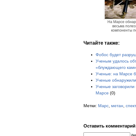
На Марсе обна
весьма поле
компоненты п
Читайте также:
Фобос будет разру
Ученым удалось об
«блуждающего кам
Ученые: на Марсе 
Ученые обнаружили
Ученые заговорили 
Марсе
(0)
Метки:
Марс
,
метан
,
спек
Оставить комментарий
Имя