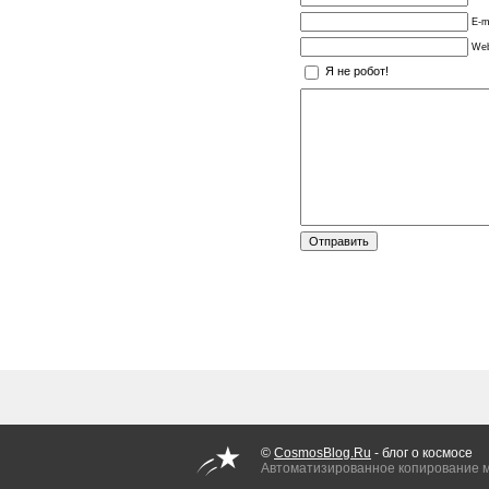
E-m
Web
Я не робот!
©
CosmosBlog.Ru
- блог о космосе
Автоматизированное копирование 