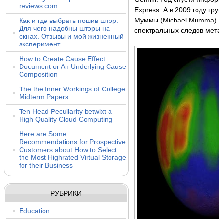
reviews.com
Express. А в 2009 году г
Как и где выбрать пошив штор.
Муммы (Michael Mumma) 
Для чего надобны шторы на
спектральных следов мет
окнах. Отзывы и мой жизненный
эксперимент
How to Create Cause Effect
Document or An Underlying Cause
Composition
The the Inner Workings of College
Midterm Papers
Ten Head Peculiarity betwixt a
High Quality Cloud Computing
Here are Some
Recommendations for Prospective
Customers about How to Select
the Most Highrated Virtual Storage
for their Business
РУБРИКИ
Education