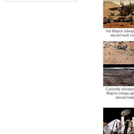
На Марсе обна
кислотный т
Curiosity обнар
Марсе следы д
экосистем