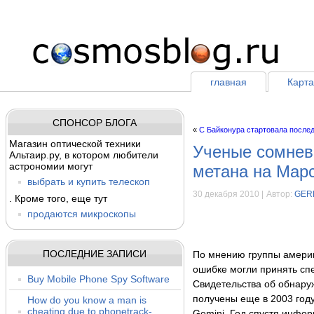
главная
Карта
СПОНСОР БЛОГА
«
С Байконура стартовала послед
Магазин оптической техники
Ученые сомнев
Альтаир.ру, в котором любители
астрономии могут
метана на Мар
выбрать и купить телескоп
30 декабря 2010 |
Автор:
GER
. Кроме того, еще тут
продаются микроскопы
ПОСЛЕДНИЕ ЗАПИСИ
По мнению группы америк
ошибке могли принять сп
Buy Mobile Phone Spy Software
Свидетельства об обнару
получены еще в 2003 год
How do you know a man is
cheating due to phonetrack-
Gemini. Год спустя инфо