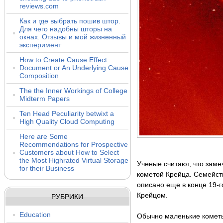
reviews.com
Как и где выбрать пошив штор.
Для чего надобны шторы на
окнах. Отзывы и мой жизненный
эксперимент
How to Create Cause Effect
Document or An Underlying Cause
Composition
The the Inner Workings of College
Midterm Papers
Ten Head Peculiarity betwixt a
High Quality Cloud Computing
Here are Some
Recommendations for Prospective
Customers about How to Select
the Most Highrated Virtual Storage
Ученые считают, что заме
for their Business
кометой Крейца. Семейс
описано еще в конце 19-
Крейцом.
РУБРИКИ
Education
Обычно маленькие кометы