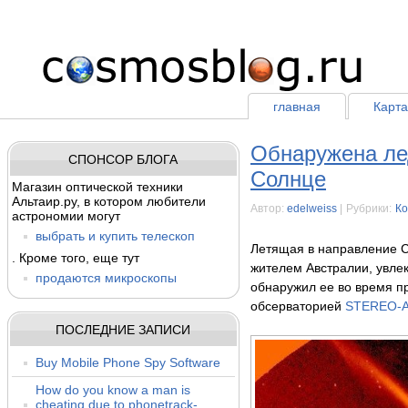
главная
Карта
Обнаружена ле
СПОНСОР БЛОГА
Солнце
Магазин оптической техники
Альтаир.ру, в котором любители
Автор:
edelweiss
|
Рубрики:
К
астрономии могут
выбрать и купить телескоп
Летящая в направление 
. Кроме того, еще тут
жителем Австралии, увл
продаются микроскопы
обнаружил ее во время п
обсерваторией
STEREO-
ПОСЛЕДНИЕ ЗАПИСИ
Buy Mobile Phone Spy Software
How do you know a man is
cheating due to phonetrack-