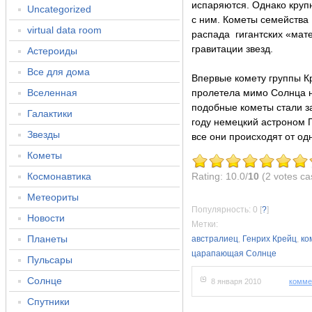
испаряются. Однако круп
Uncategorized
с ним. Кометы семейства 
virtual data room
распада гигантских «мат
гравитации звезд.
Астероиды
Все для дома
Впервые комету группы Кр
Вселенная
пролетела мимо Солнца н
подобные кометы стали за
Галактики
году немецкий астроном Г
Звезды
все они происходят от од
Кометы
Космонавтика
Rating: 10.0/
10
(2 votes ca
Метеориты
Популярность: 0
[
?
]
Новости
Метки:
Планеты
австралиец
,
Генрих Крейц
,
ко
царапающая Солнце
Пульсары
Солнце
8 января 2010
комме
Спутники