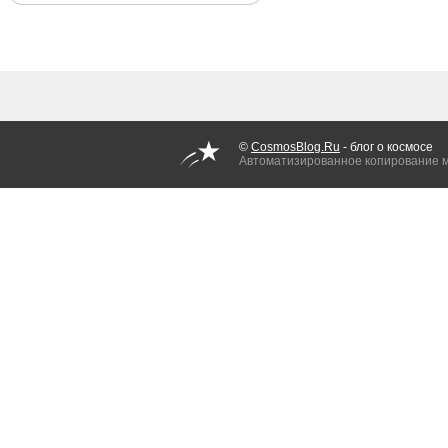
©
CosmosBlog.Ru
- блог о космосе
Автоматизированное копирование 